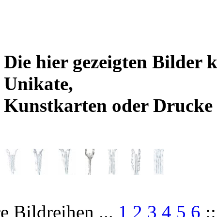
Die hier gezeigten Bilder 
Unikate,
Kunstkarten oder Drucke
e Bildreihen ...
1
2
3
4
5
6
: